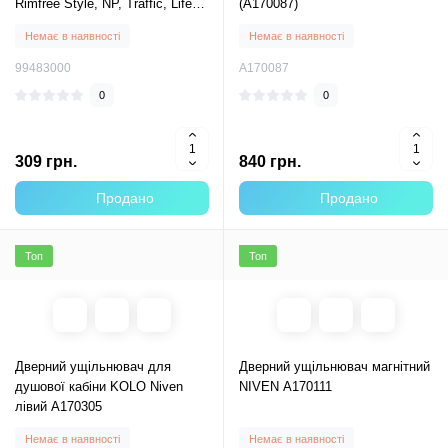
Rimfree Style, NP, Traffic, Life
(А170087)
99483000
Немає в наявності
Немає в наявності
99483000
А170087
0
0
309 грн.
840 грн.
Продано
Продано
Топ
Топ
Дверний ущільнювач для
Дверний ущільнювач магнітний
душової кабіни KOLO Niven
NIVEN А170111
лівий А170305
Немає в наявності
Немає в наявності