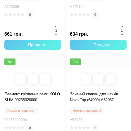
А170305
А170111
0
0
661 грн.
634 грн.
Продано
Продано
Топ
Топ
Елемент кріплення рами KOLO
Зливний клапан для бачків
SLIM 99235020000
Nova Top (64000) A52037
Немає в наявності
Немає в наявності
99235020000
A52037
0
0