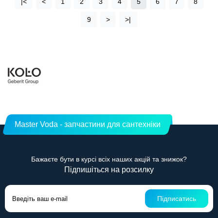
|<
<
1
2
3
4
5
6
7
8
9
>
>|
Master Voda - запчастини для сантехніки
Бажаєте бути в курсі всіх наших акцій та знижок?
Підпишіться на розсилку
Підписатись