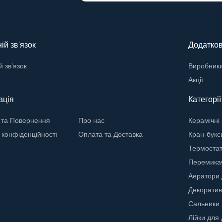
ій зв'язок
Додатко
й зв’язок
Виробник
Акції
ація
Категорі
 та Повернення
Про нас
Керамічні
 конфіденційності
Оплата та Доставка
Кран-букс
Термостат
Перемикач
Аератори 
Декоратив
Сальники
Лійки для