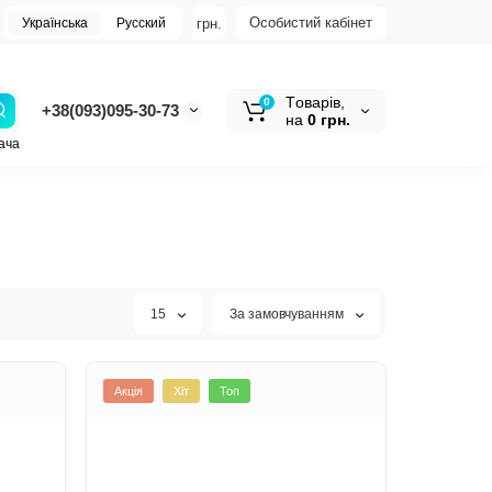
Особистий кабінет
грн.
Українська
Русский
Tоварів,
0
+38(093)095-30-73
на
0 грн.
ача
15
За замовчуванням
Акція
Хіт
Топ