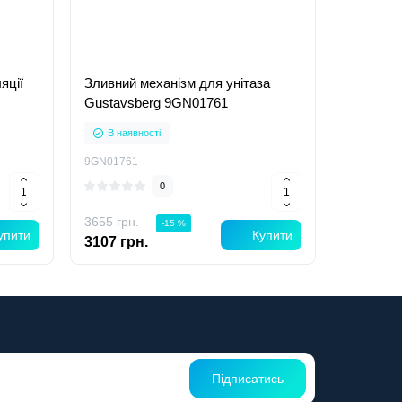
яції
Зливний механізм для унітаза
Gustavsberg 9GN01761
В наявності
9GN01761
0
3655 грн.
-15 %
упити
Купити
3107 грн.
Підписатись