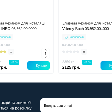
ий механізм для інсталяції
Зливний механізм для інстал
 INEO 03.982.00.0000
Villeroy Boch 03.982.00..000
аявності
В наявності
00..0000
03.982.00..000
1
0
рн.
2359 грн.
-10 %
-10 %
Купити
К
грн.
2125 грн.
 акцій та знижок?
ться на розсилку