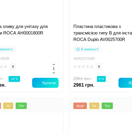
а зливу для унітазу для
Пластина пластикова з
ги ROCA AH0001800R
трансмісією типу B для інста
ROCA Duplo AV0025700R
аявності
В наявності
1800R
AV0025700R
0
0
н.
2961 грн.
-19 %
0 %
Купити
К
рн.
2961 грн.
Хіт
Топ
Акція
Хіт
Топ