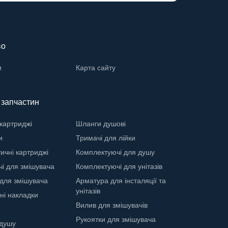
во
и
Карта сайту
ї запчастин
 картриджі
Шланги душові
и
Тримачі для лійки
ичні картриджі
Комплектуючі для душу
і для змішувача
Комплектуючі для унітазів
для змішувача
Арматура для інсталяції та
унітазів
ні накладки
Вилив для змішувачів
Рукоятки для змішувача
 душу