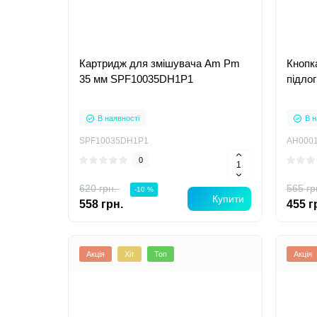
Картридж для змішувача Am Pm
Кнопк
35 мм SPF10035DH1P1
підло
В наявності
В н
SPF10035DH1P1
AH000
0
620 грн.
565 гр
-10 %
Купити
558 грн.
455 г
Акція
Хіт
Топ
Акція