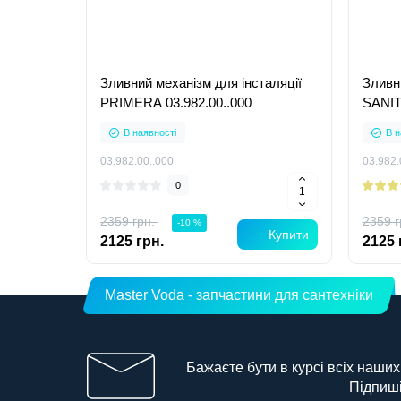
Зливний механізм для інсталяції
Зливн
PRIMERA 03.982.00..000
SANIT
В наявності
В н
03.982.00..000
03.982.
0
2359 грн.
2359 г
-10 %
Купити
2125 грн.
2125 
Master Voda - запчастини для сантехніки
Бажаєте бути в курсі всіх наших
Підпиші