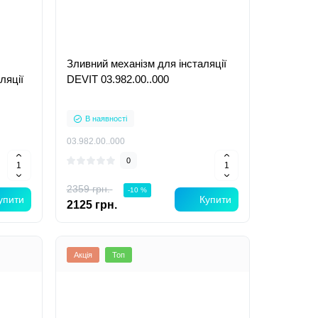
Зливний механізм для інсталяції
ляції
DEVIT 03.982.00..000
В наявності
03.982.00..000
0
2359 грн.
-10 %
упити
Купити
2125 грн.
Акція
Топ