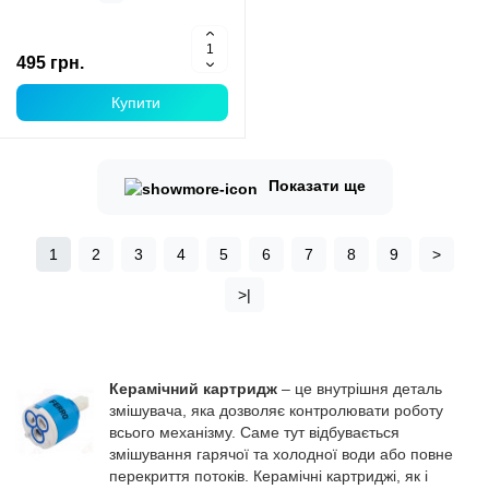
495 грн.
Купити
Показати ще
1
2
3
4
5
6
7
8
9
>
>|
Керамічний картридж
– це внутрішня деталь
змішувача, яка дозволяє контролювати роботу
всього механізму. Саме тут відбувається
змішування гарячої та холодної води або повне
перекриття потоків. Керамічні картриджі, як і