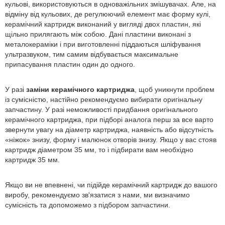
кульові, використовуються в одноважільних змішувачах. Але, на
відміну від кульових, де регулюючий елемент має форму кулі,
керамічний картридж виконаний у вигляді двох пластин, які
щільно прилягають між собою. Дані пластини виконані з
металокераміки і при виготовленні піддаються шліфування
ультразвуком, тим самим відбувається максимальне
припасування пластин один до одного.
У разі
заміни керамічного картриджа
, щоб уникнути проблем
із сумісністю, настійно рекомендуємо вибирати оригінальну
запчастину. У разі неможливості придбання оригінального
керамічного картриджа, при підборі аналога перш за все варто
звернути увагу на діаметр картриджа, наявність або відсутність
«ніжок» знизу, форму і малюнок отворів знизу. Якщо у вас стояв
картридж діаметром 35 мм, то і підбирати вам необхідно
картридж 35 мм.
Якщо ви не впевнені, чи підійде керамічний картридж до вашого
виробу, рекомендуємо зв'язатися з нами, ми визначимо
сумісність та допоможемо з підбором запчастини.