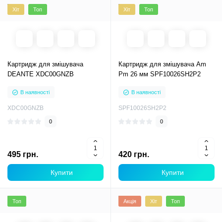
Хіт
Топ
Хіт
Топ
Картридж для змішувача
Картридж для змішувача Am
DEANTE XDC00GNZB
Pm 26 мм SPF10026SH2P2
В наявності
В наявності
XDC00GNZB
SPF10026SH2P2
0
0
495 грн.
420 грн.
Купити
Купити
Топ
Акція
Хіт
Топ