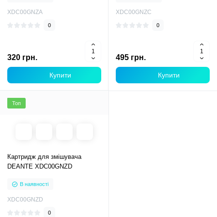
XDC00GNZA
XDC00GNZC
0
0
320 грн.
495 грн.
Купити
Купити
Топ
Картридж для змішувача
DEANTE XDC00GNZD
В наявності
XDC00GNZD
0