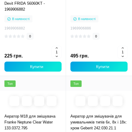
Devit FRIDA 56060KT -
1969906882
В наявності
В наявності
1969906882
1969906886
0
0
225 грн.
495 грн.
Купити
Купити
Топ
Топ
Аератор M18 для змішувача
Аератор для змішувачів для
Franke Neptune Clear Water
умивальників типів 6x, 8x і 18x:
133.0372.795
хром Geberit 242.030.21.1