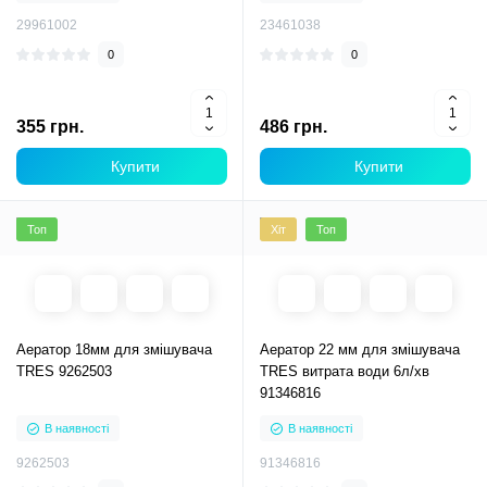
29961002
23461038
0
0
355 грн.
486 грн.
Купити
Купити
Топ
Хіт
Топ
Аератор 18мм для змішувача
Аератор 22 мм для змішувача
TRES 9262503
TRES витрата води 6л/хв
91346816
В наявності
В наявності
9262503
91346816