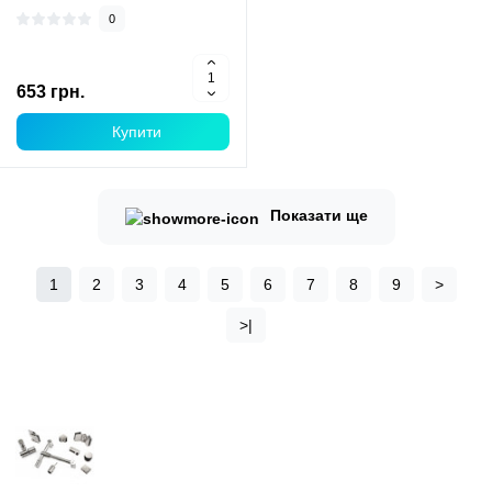
0
653 грн.
Купити
Показати ще
1
2
3
4
5
6
7
8
9
>
>|