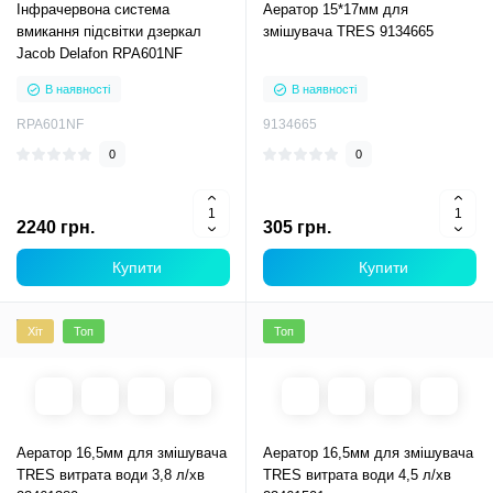
Інфрачервона система
Аератор 15*17мм для
вмикання підсвітки дзеркал
змішувача TRES 9134665
Jacob Delafon RPA601NF
В наявності
В наявності
RPA601NF
9134665
0
0
2240 грн.
305 грн.
Купити
Купити
Хіт
Топ
Топ
Аератор 16,5мм для змішувача
Аератор 16,5мм для змішувача
TRES витрата води 3,8 л/хв
TRES витрата води 4,5 л/хв