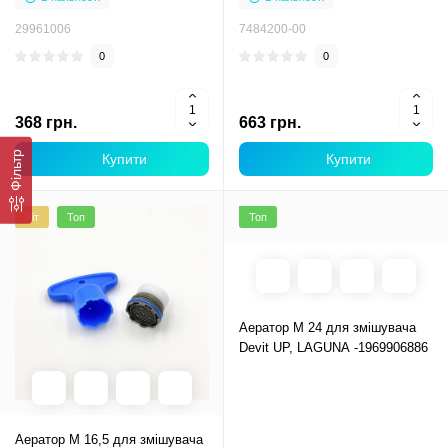
29961006
7484200-00
0
0
368 грн.
663 грн.
Фільтр
Купити
Купити
Хіт
Топ
Топ
Аератор M 24 для змішувача
Devit UP, LAGUNA -1969906886
Аератор M 16,5 для змішувача