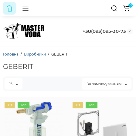
0
+38(093)095-30-73
Головна
Виробники
GEBERIT
GEBERIT
15
За замовчуванням
Хіт
Топ
Хіт
Топ