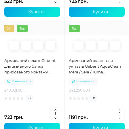
522 грн.
723 грн.
Купити
Купити
Хіт
Топ
Топ
Армований шланг Geberit
Армований шланг для
для змивного бачка
унітазів Geberit AquaClean
прихованого монтажу:
Mera / Sela / Tuma
DN=8, L= 40 см 240.921.00.1
243.250.00.1
В наявності
В наявності
240.921.00.1
243.250.00.1
0
0
723 грн.
1191 грн.
Купити
Купити