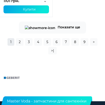
1101 грн.
Купити
Показати ще
1
2
3
4
5
6
7
8
9
>
>|
Master Voda - запчастини для сантехніки