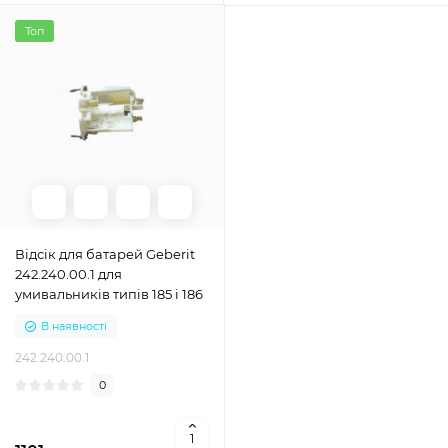
Топ
Відсік для батарей Geberit
242.240.00.1 для
умивальників типів 185 і 186
В наявності
242.240.00.1
0