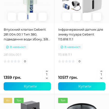
Впускний клапан Geberit
Інфрачервоний датчик для
281.004.00.1 Тип 380,
змиву пісуара Geberit
підведення води збоку, 3/8"
115.818.11.1
та 1/2", ніпель з латуні.
В наявності
В наявності
281.004.00.1
115.818.11.1
0
0
1359 грн.
10517 грн.
Купити
Купити
Хіт
Топ
Топ