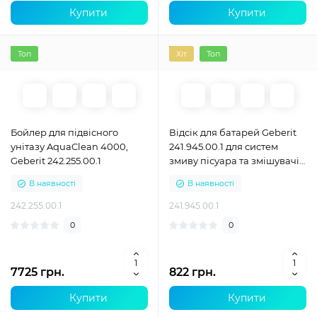
Купити
Купити
Топ
Хіт
Топ
Бойлер для підвісного
Відсік для батарей Geberit
унітазу AquaClean 4000,
241.945.00.1 для систем
Geberit 242.255.00.1
змиву пісуара та змішувачів
з електронним керуванням
В наявності
В наявності
242.255.00.1
241.945.00.1
0
0
7725 грн.
822 грн.
Купити
Купити