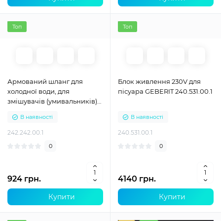
Топ
Топ
Армований шланг для
Блок живлення 230V для
холодної води, для
пісуара GEBERIT 240.531.00.1
змішувачів (умивальників)
тип 185 і 186 Geberit
В наявності
В наявності
242.242.00.1
242.242.00.1
240.531.00.1
0
0
924 грн.
4140 грн.
Купити
Купити