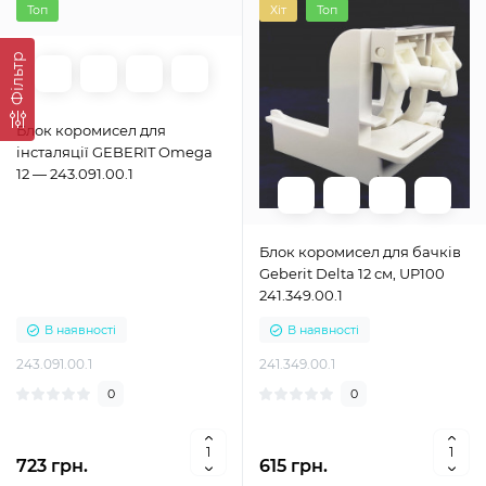
Топ
Хіт
Топ
Фільтр
Блок коромисел для
інсталяції GEBERIT Omega
12 — 243.091.00.1
Блок коромисел для бачків
Geberit Delta 12 см, UP100
241.349.00.1
В наявності
В наявності
243.091.00.1
241.349.00.1
0
0
723 грн.
615 грн.