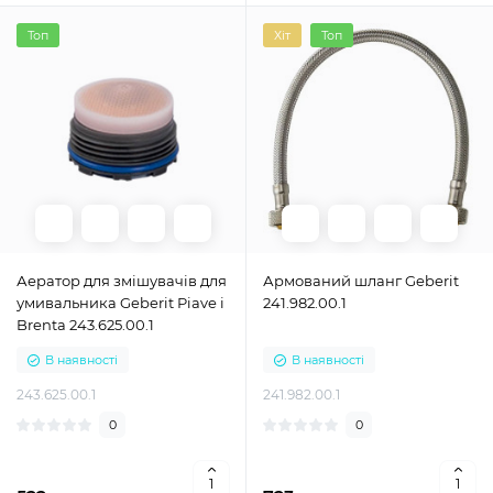
Топ
Хіт
Топ
Аератор для змішувачів для
Армований шланг Geberit
умивальника Geberit Piave і
241.982.00.1
Brenta 243.625.00.1
В наявності
В наявності
243.625.00.1
241.982.00.1
0
0