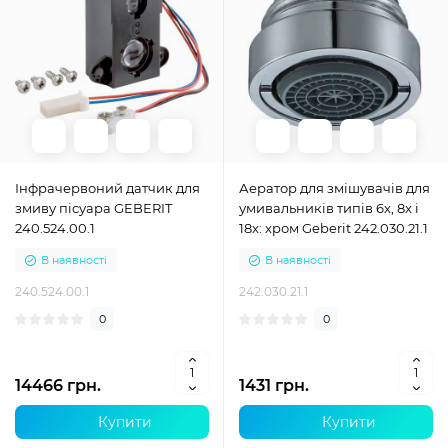
Інфрачервоний датчик для
Аератор для змішувачів для
змиву пісуара GEBERIT
умивальників типів 6x, 8x і
240.524.00.1
18x: хром Geberit 242.030.21.1
В наявності
В наявності
240.524.00.1
242.030.21.1
0
0
14466 грн.
1431 грн.
Купити
Купити