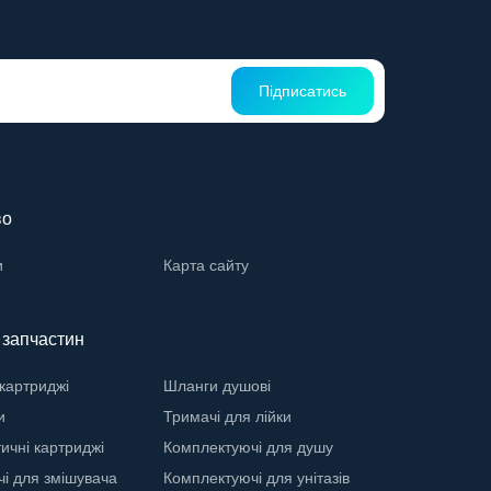
Підписатись
во
и
Карта сайту
ї запчастин
 картриджі
Шланги душові
и
Тримачі для лійки
ичні картриджі
Комплектуючі для душу
і для змішувача
Комплектуючі для унітазів