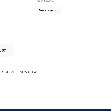
NDA 151W...
Читати далі...
 (0)
вання DEANTE NDA 151W