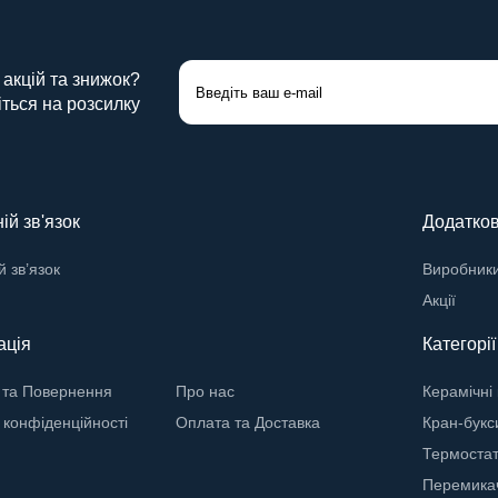
 акцій та знижок?
ться на розсилку
ій зв'язок
Додатко
й зв’язок
Виробник
Акції
ація
Категорі
 та Повернення
Про нас
Керамічні
 конфіденційності
Оплата та Доставка
Кран-букс
Термостат
Перемикач