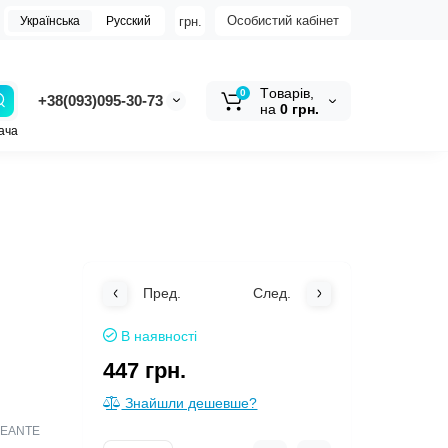
Особистий кабінет
грн.
Українська
Русский
Tоварів,
0
+38(093)095-30-73
на
0 грн.
ача
Пред.
След.
В наявності
447 грн.
Знайшли дешевше?
 DEANTE