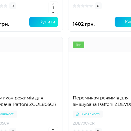
0
0
Купити
Ку
грн.
1402 грн.
Топ
микач режимів для
Перемикач режимів для
увача Paffoni ZCOL805CR
змішувача Paffoni ZDEV
наявності
В наявності
05CR
ZDEV007CR