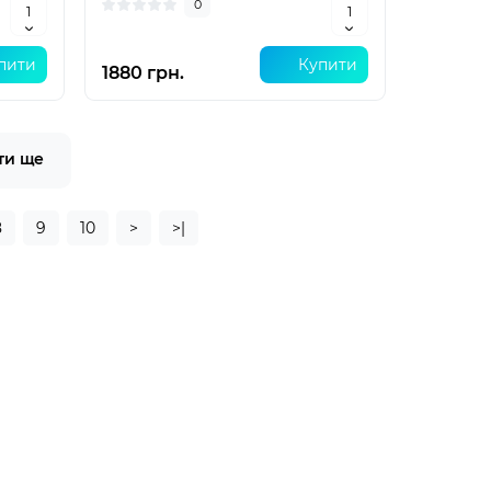
0
пити
Купити
1880 грн.
ти ще
8
9
10
>
>|