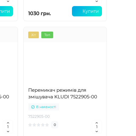
пити
Купити
1030 грн.
Хіт
Топ
Перемикач режимів для
5-00
змішувача KLUDI 7522905-00
В наявності
7522905-00
0