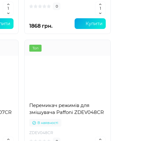
0
пити
Купити
1868 грн.
Топ
Перемикач режимів для
007CR
змішувача Paffoni ZDEV048CR
В наявності
ZDEV048CR