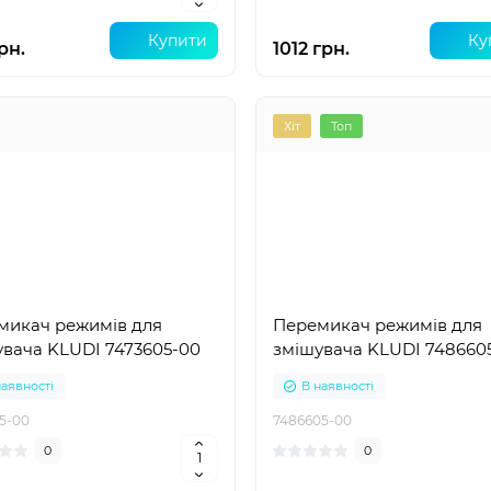
Купити
Ку
рн.
1012 грн.
Хіт
Топ
микач режимів для
Перемикач режимів для
вача KLUDI 7473605-00
змішувача KLUDI 748660
наявності
В наявності
5-00
7486605-00
0
0