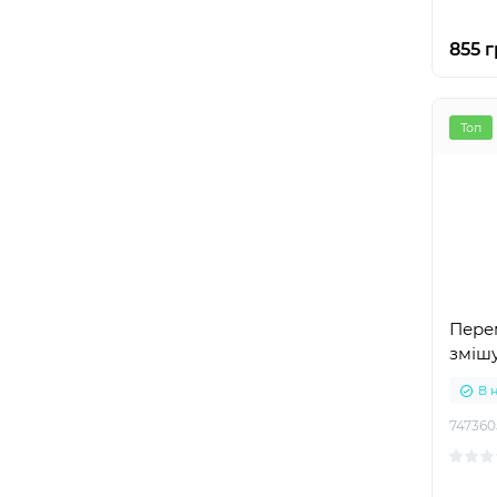
855 г
Топ
Пере
змішу
В 
747360