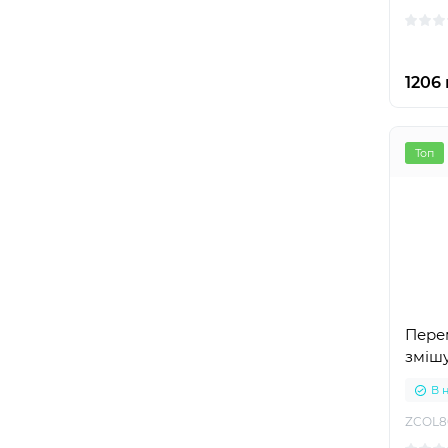
1206 
Топ
Пере
зміш
В 
ZCOL8