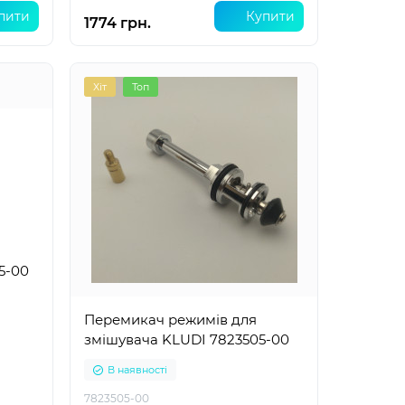
пити
Купити
1774 грн.
Хіт
Топ
5-00
Перемикач режимів для
змішувача KLUDI 7823505-00
В наявності
7823505-00