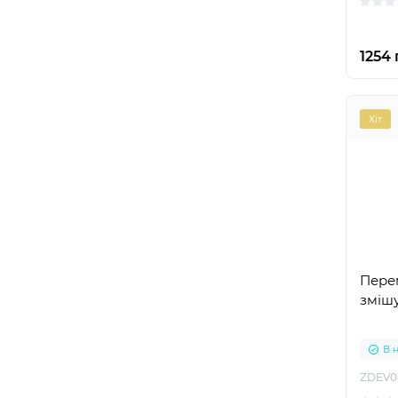
1254 
Хіт
Пере
зміш
В 
ZDEV0