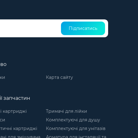
Підписатись
ово
ки
Карта сайту
ії запчастин
і картриджі
Тримачі для лійки
кси
Комплектуючі для душу
тичні картриджі
Комплектуючі для унітазів
чі для змішувача
Арматура для інсталяції та