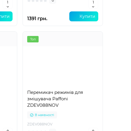
0
пити
Купити
1391 грн.
Топ
Перемикач режимів для
змішувача Paffoni
ZDEV088NOV
В наявності
ZDEV088NOV