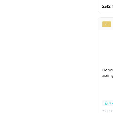
2512 
Хіт
Пере
зміш
В 
758590