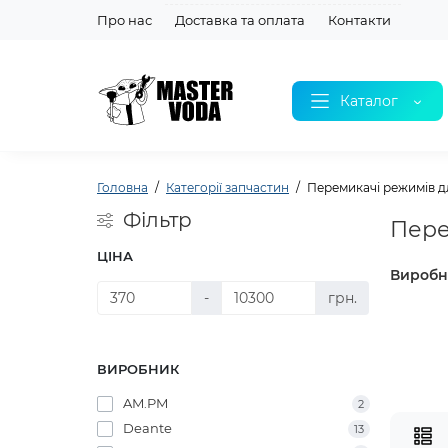
Про нас
Доставка та оплата
Контакти
Каталог
Головна
Категорії запчастин
Перемикачі режимів д
Фільтр
Пере
ЦІНА
Виробн
-
грн.
ВИРОБНИК
AM.PM
2
Deante
13