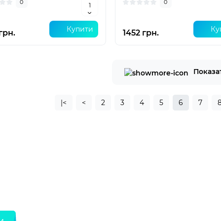
0
0
Купити
Ку
грн.
1452 грн.
Показа
|<
<
2
3
4
5
6
7
и