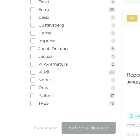
Devit
5
Ferro
23
Gessi
4
Хіт
Gustavsberg
1
Hansa
3
Imprese
1
Jacob Delafon
8
Jacuzzi
1
KFA-Armatura
2
Kludi
28
Пере
Nobili
1
зміш
Oras
1
Paffoni
17
TRES
16
В 
73754
Скасувати
Виберіть фільтри