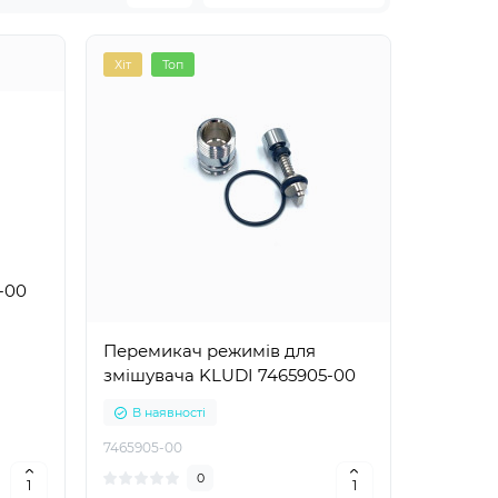
Перемикачі режимів для змішувача HANSA
RG
Перемикачі режимів для змішувача FERRO
Хіт
Топ
Перемикачі режимів для змішувача GESSI
-00
Перемикач режимів для
змішувача KLUDI 7465905-00
В наявності
7465905-00
0