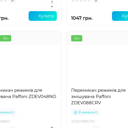
0
0
Купити
Ку
грн.
1047 грн.
Топ
Топ
микач режимів для
Перемикач режимів для
увача Paffoni ZDEV048NO
змішувача Paffoni
ZDEV088CRV
наявності
В наявності
48NO
ZDEV088CRV