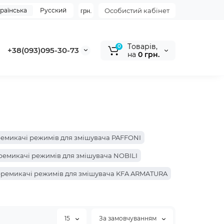
раїнська
Русский
Особистий кабінет
грн.
Tоварів,
0
+38(093)095-30-73
на
0 грн.
емикачі режимів для змішувача PAFFONI
емикачі режимів для змішувача NOBILI
ремикачі режимів для змішувача KFA ARMATURA
AFON
15
За замовчуванням