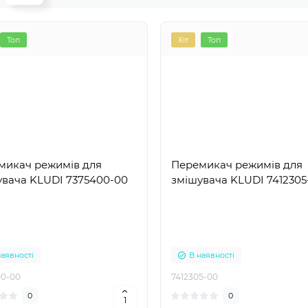
Перемикачі режимів для змішувача IMPRESE
Перемикачі режимів для змішувача GUSTAVSBE
Топ
Хіт
Топ
Перемикачі режимів для змішувача DEANTE
микач режимів для
Перемикач режимів для
увача KLUDI 7375400-00
змішувача KLUDI 7412305
наявності
В наявності
00-00
7412305-00
0
0