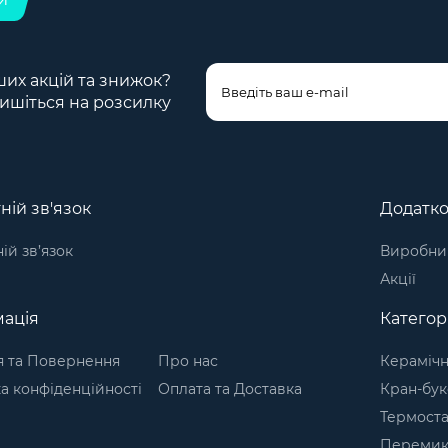
ших акцій та знижок?
ишіться на розсилку
ній зв'язок
Додатк
ій зв’язок
Виробни
Акції
ація
Категор
я та Повернення
Про нас
Керамічн
а конфіденційності
Оплата та Доставка
Кран-бу
Термоста
Перемика