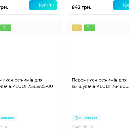
Купити
Ку
грн.
642 грн.
Топ
Хіт
Топ
микач режимів для
Перемикач режимів для
увача KLUDI 7585905-00
змішувача KLUDI 764800
наявності
В наявності
5-00
7648005-00