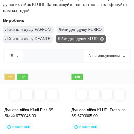
душових лійок KLUDI. Заощаджуйте час та гроші, телефонуйте
нам сьогодні!
Виробник
Лійки для душу PAFFONI
Лійки для душу FERRO
Лійки для душу DEANTE
Лійки для душу KLUDI
15
За замовчуванням
Хіт
Топ
Топ
Душова лійка Kludi Fizz 3S
Душова лійка KLUDI Freshline
Білий 6770043-00
3S 6790005-00
В наявності
В наявності