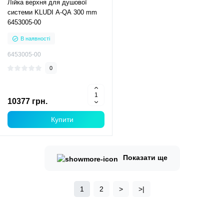
Лійка верхня для душової
системи KLUDI A-QA 300 mm
6453005-00
В наявності
6453005-00
0
10377 грн.
Купити
Показати ще
1
2
>
>|