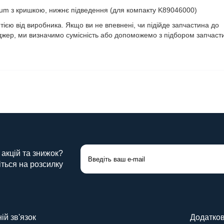
ium з кришкою, нижнє підведення (для компакту K89046000)
тією від виробника. Якщо ви не впевнені, чи підійде запчастина до
жер, ми визначимо сумісність або допоможемо з підбором запчаст
 акцій та знижок?
ться на розсилку
ій зв'язок
Додатко