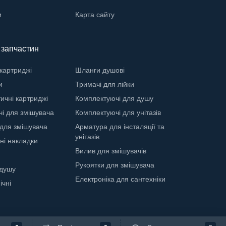
и
Карта сайту
ї запчастин
 картриджі
Шланги душові
и
Тримачі для лійки
ичні картриджі
Комплектуючі для душу
і для змішувача
Комплектуючі для унітазів
для змішувача
Арматура для інсталяції та
унітазів
ні накладки
Вилив для змішувачів
Рукоятки для змішувача
 душу
Електроніка для сантехніки
ічні