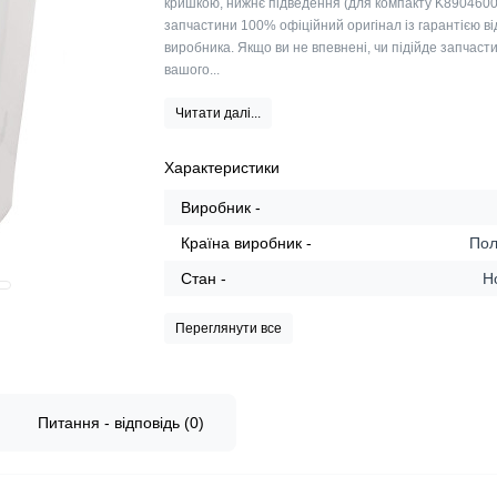
кришкою, нижнє підведення (для компакту K8904600
запчастини 100% офіційний оригінал із гарантією ві
виробника. Якщо ви не впевнені, чи підійде запчаст
вашого...
Читати далі...
Характеристики
Виробник -
Країна виробник -
По
Стан -
Н
Переглянути все
Питання - відповідь (0)