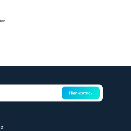
ини.
Підписатись
во