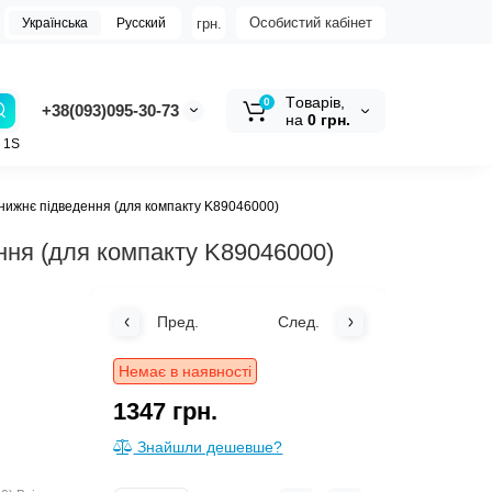
Особистий кабінет
грн.
Українська
Русский
Tоварів,
0
+38(093)095-30-73
на
0 грн.
z 1S
 нижнє підведення (для компакту K89046000)
ння (для компакту K89046000)
Пред.
След.
Немає в наявності
1347 грн.
Знайшли дешевше?
з