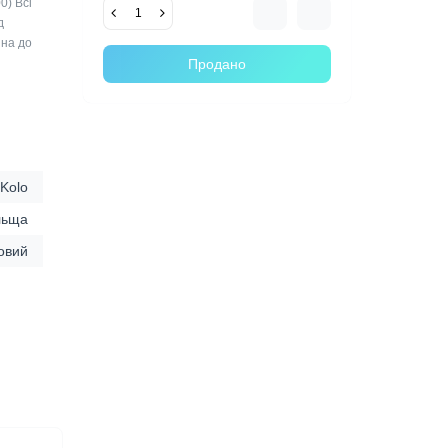
0) Всі
д
ина до
Продано
Kolo
льща
овий