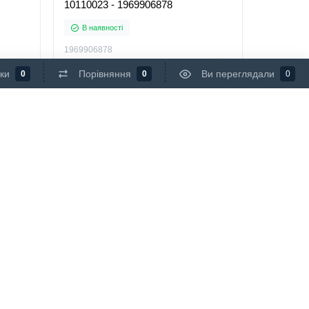
10110023 - 1969906878
В наявності
1969906878
0
ки
Порівняння
Ви переглядали
0
0
0
упити
Купити
655 грн.