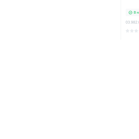
В н
03.982.
2359 г
2125 
Топ
Кріпл
унітаз