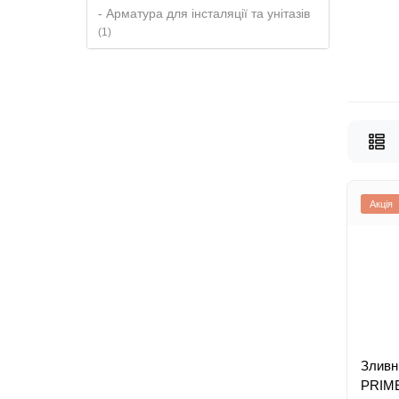
- Арматура для інсталяції та унітазів
(1)
Акція
Зливн
PRIME