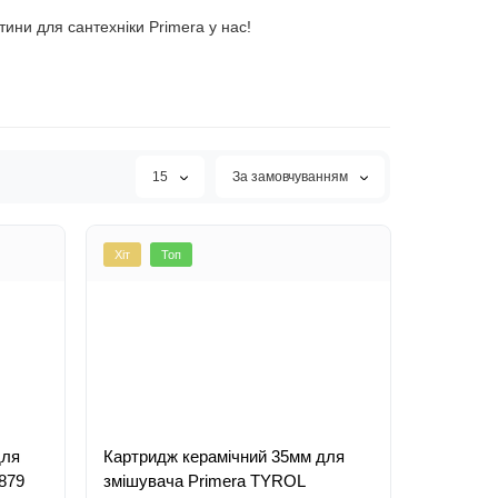
тини для сантехніки Primera у нас!
15
За замовчуванням
Хіт
Топ
для
Картридж керамічний 35мм для
879
змішувача Primera TYROL