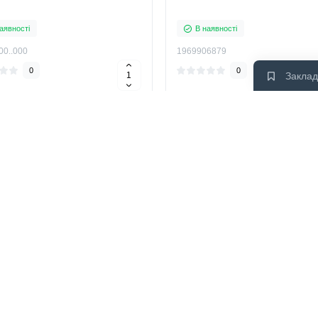
аявності
В наявності
00..000
1969906879
0
0
Заклад
рн.
-10 %
Купити
К
грн.
440 грн.
ення для сидіння з кришкою
а Primera Topic 1969906390