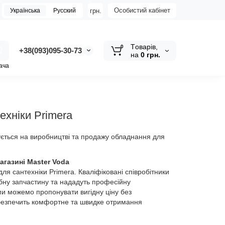
Особистий кабінет
грн.
Українська
Русский
Tоварів,
0
+38(093)095-30-73
на
0 грн.
ача
ехніки Primera
зується на виробництві та продажу обладнання для
агазині Master Voda
ля сантехніки Primera. Кваліфіковані співробітники
бну запчастину та нададуть професійну
ми можемо пропонувати вигідну ціну без
забезпечить комфортне та швидке отримання