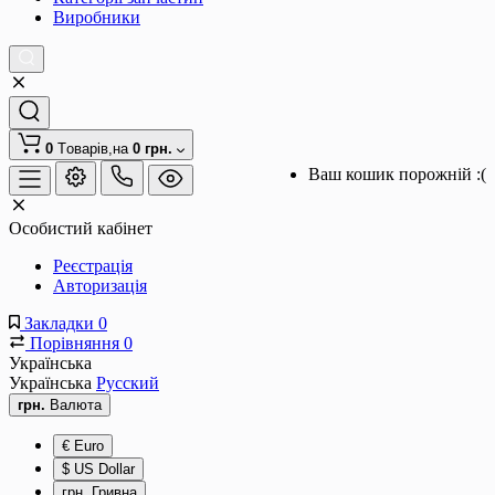
Виробники
0
Tоварів,
на
0 грн.
Ваш кошик порожній :(
Особистий кабінет
Реєстрація
Авторизація
Закладки
0
Порівняння
0
Українська
Українська
Русский
грн.
Валюта
€
Euro
$
US Dollar
грн.
Гривна