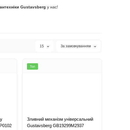
антехніки Gustavsberg
у нас!
15
За замовчуванням
Топ
зу
Зливний механізм універсальний
GB19299P0102
Gustavsberg GB19299M2937