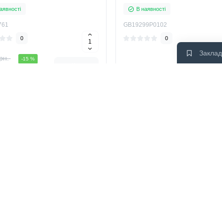
аявності
В наявності
761
GB19299P0102
0
0
Заклад
рн.
-15 %
Купити
К
грн.
4854 грн.
Топ
Хіт
Топ
идж керамічний для
Картридж термостатичний
вача Gustavsberg Skandic,
GB4163404501 для змішува
, Coloric GB4163567601
Gustavsberg Skandic, Nautic,