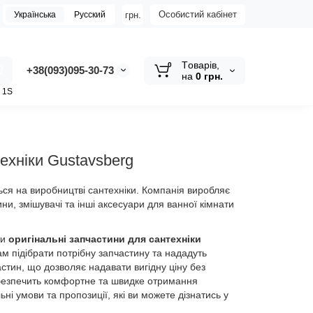
Особистий кабінет
грн.
Українська
Русский
Tоварів,
0
+38(093)095-30-73
на
0 грн.
z 1S
ехніки Gustavsberg
ься на виробництві сантехніки. Компанія виробляє
ини, змішувачі та інші аксесуари для ванної кімнати
ти
оригінальні запчастини для сантехніки
ам підібрати потрібну запчастину та нададуть
стин, що дозволяє надавати вигідну ціну без
забезпечить комфортне та швидке отримання
ні умови та пропозиції, які ви можете дізнатись у