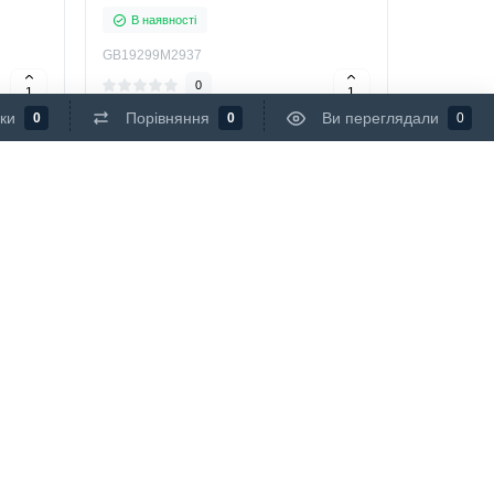
В наявності
GB19299M2937
0
ки
Порівняння
Ви переглядали
0
0
0
упити
Купити
4790 грн.
Топ
Кришка зливного бачка для
ча
унітазу Gustavsberg Artic
GB1929900500