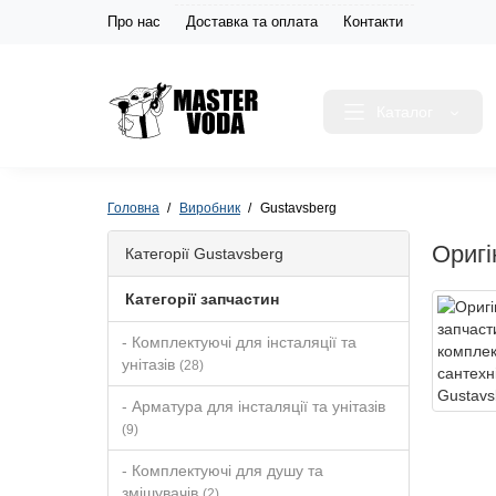
Про нас
Доставка та оплата
Контакти
Каталог
Головна
Виробник
Gustavsberg
Оригі
Категорії Gustavsberg
Категорії запчастин
- Комплектуючі для інсталяції та
унітазів
(28)
- Арматура для інсталяції та унітазів
(9)
- Комплектуючі для душу та
змішувачів
(2)