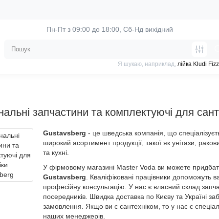
Пн-Пт з 09:00 до 18:00, 
Сб-Нд вихідний
Я шукаю, наприклад,
лійка Kludi Fiz
нальні запчастини та комплектуючі для сант
Gustavsberg
- це шведська компанія, що спеціалізуєт
широкий асортимент продукції, такої як унітази, раков
та кухні.
У фірмовому магазині Master Voda ви можете придба
Gustavsberg
. Кваліфіковані працівники допоможуть в
професійну консультацію. У нас є власний склад запча
посередників. Швидка доставка по Києву та Україні 
замовлення. Якщо ви є сантехніком, то у нас є спеціаль
наших менеджерів.