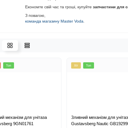
Економте свій час та гроші, купуйте
запчастини для с
З повагою,
команда магазину Master Voda
.
Топ
Хіт
Топ
ий механізм для унітаза
Зливний механізм для уніта
Gustavsberg 9GN01761
Gustavsberg Nautic 